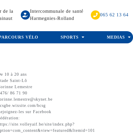
r de la
Intercommunale de santé
065 62 13 64
ainaut
Harmegnies-Rolland
PARCOURS VÉLO
SPORTS
MEDIAS
e 10 à 20 ans
tade Saint-Lô
orinne Lemestre
476/ 86 71 90
orinne.lemestre@skynet.be
csgbe.wixsite.com/bcsg
ejoignez-les sur Facebook
édération:
ttps://site.volleyaif.be/site/index.php?
ption=com_content&view=featured&Itemid=101