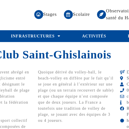
Observatoi
Stages
Scolaire
santé du H
INFRASTRUCTURES
ACTIVITÉS
lub Saint-Ghislainois
uvent abrégé en
Quoique dérivé du volley-ball, le
D
glicisme entré
beach-volley en diffère par le fait qu’il
S
 désignant le
se joue en général à l’extérieur sur une
C
leyball de plage
plage (ou un terrain recouvert de sable)
0
dération
et que chaque équipe n’est composée
c
et la fédération
que de deux joueurs. La France a
b
toutefois une tradition de volley de
R
plage, se jouant avec des équipes de 3
F
sport collectif
ou 4 joueurs.
h
 composées de
o