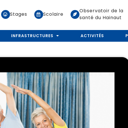
Observatoir de la
Stages
Scolaire
santé du Hainaut
INFRASTRUCTURES
ACTIVITÉS