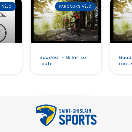
 VÉLO
PARCOURS VÉLO
Baudour – 68 km sur
Baud
route
rout