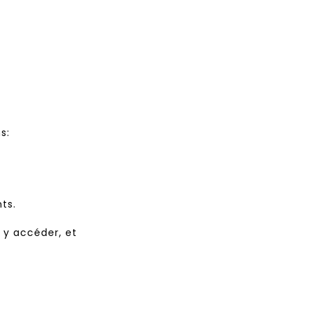
s:
ts.
à y accéder, et