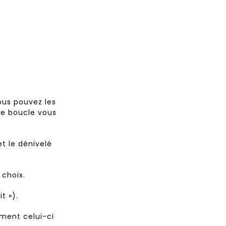
ous pouvez les
une boucle vous
et le dénivelé
 choix.
t »).
ement celui-ci